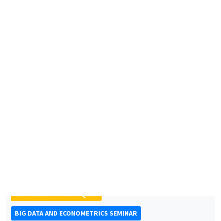
CONFÉRENCES/WORKSHOPS
Éco-campus La Pauliane
Vendredi 11 septembre 2026
10:30 à 18:00
Journée d'accueil des nouveaux arrivants
2026
SÉMINAIRES THÉMATIQUES
BIG DATA AND ECONOMETRICS SEMINAR
Îlot Bernard du Bois
Mardi 15 septembre 2026
14:00 à 15:15
Paul-Gauthier Noé