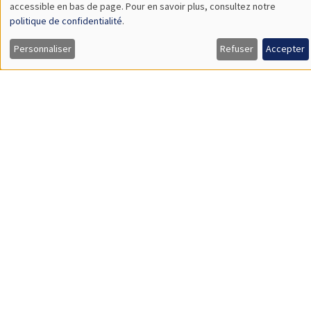
ENS de Lyon
SÉMINAIRES THÉMATIQUES
DEVELOPMENT AND POLITICAL ECONOMY SEMINAR
MEGA
Vendredi 11 décembre 2026
11:00 à 12:15
Olivier Sterck
University of Antwerp & University of Oxford
Load More