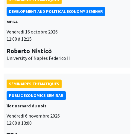
Roberto Nisticò
University of Naples Federico II
SÉMINAIRES THÉMATIQUES
PUBLIC ECONOMICS SEMINAR
Îlot Bernard du Bois
Vendredi 6 novembre 2026
12:00 à 13:00
TBA
SÉMINAIRES GÉNÉRAUX
AMSE SEMINAR
Ce site utilise des cookies et des services tiers pour garantir son bon
Utilisation
fonctionnement, analyser la fréquentation du site et proposer des
Îlot Bernard du Bois
Amphithéâtre
contenus multimédias. Vous êtes libre d’accepter, de refuser ou de