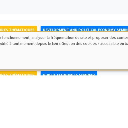
IRES THÉMATIQUES
DEVELOPMENT AND POLITICAL ECONOMY SEMI
bon fonctionnement, analyser la fréquentation du site et proposer des conte
to Nisticò
modifié à tout moment depuis le lien « Gestion des cookies » accessible en 
ty of Naples Federico II
IRES THÉMATIQUES
PUBLIC ECONOMICS SEMINAR
IRES GÉNÉRAUX
AMSE SEMINAR