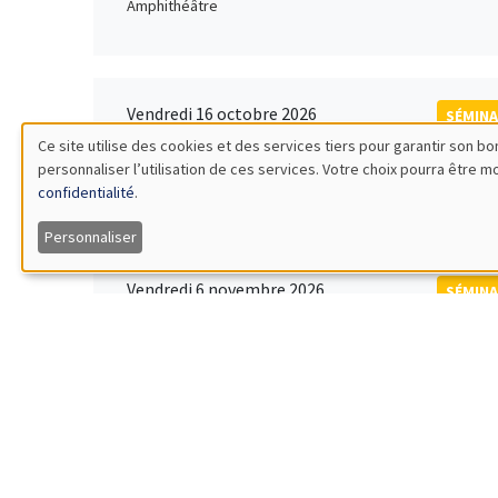
Amphithéâtre
Vendredi 16 octobre 2026
SÉMINA
11:00 à 12:15
Ce site utilise des cookies et des services tiers pour garantir son 
Rober
personnaliser l’utilisation de ces services. Votre choix pourra être 
Utilisation
MEGA
Universi
confidentialité
.
des
Personnaliser
données
Vendredi 6 novembre 2026
SÉMINA
12:00 à 13:00
TBA
personnelles
Îlot Bernard du Bois
et
des
Lundi 9 novembre 2026
SÉMINA
11:30 à 12:45