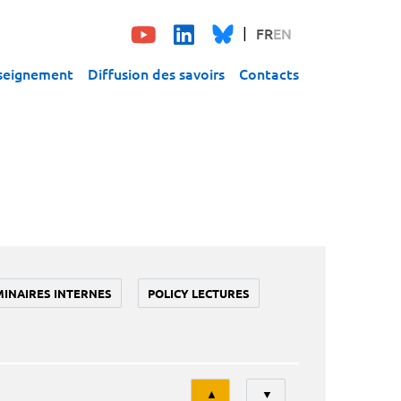
FR
EN
seignement
Diffusion des savoirs
Contacts
MINAIRES INTERNES
POLICY LECTURES
Tri
▲
▼