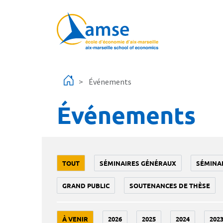
Aller au contenu principal
Événements
Événements
TOUT
SÉMINAIRES GÉNÉRAUX
SÉMINA
GRAND PUBLIC
SOUTENANCES DE THÈSE
À VENIR
2026
2025
2024
202