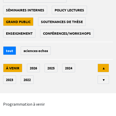
SÉMINAIRES INTERNES
POLICY LECTURES
GRAND PUBLIC
SOUTENANCES DE THÈSE
ENSEIGNEMENT
CONFÉRENCES/WORKSHOPS
tout
sciences echos
Tri
À VENIR
2026
2025
2024
▲
2023
2022
▼
Programmation à venir