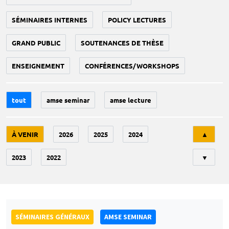
SÉMINAIRES INTERNES
POLICY LECTURES
GRAND PUBLIC
SOUTENANCES DE THÈSE
ENSEIGNEMENT
CONFÉRENCES/WORKSHOPS
tout
amse seminar
amse lecture
Tri
À VENIR
2026
2025
2024
▲
2023
2022
▼
SÉMINAIRES GÉNÉRAUX
AMSE SEMINAR