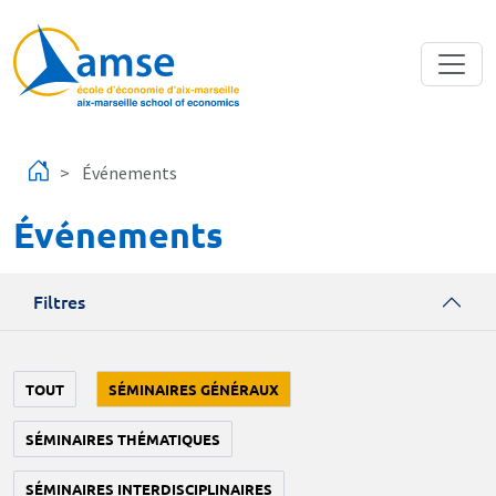
Aller au contenu principal
Événements
Événements
Filtres
TOUT
SÉMINAIRES GÉNÉRAUX
SÉMINAIRES THÉMATIQUES
SÉMINAIRES INTERDISCIPLINAIRES