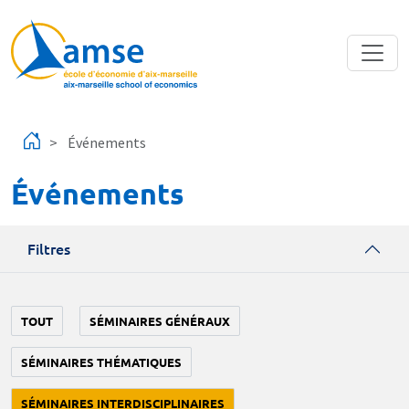
Aller au contenu principal
Événements
Événements
Filtres
TOUT
SÉMINAIRES GÉNÉRAUX
SÉMINAIRES THÉMATIQUES
SÉMINAIRES INTERDISCIPLINAIRES