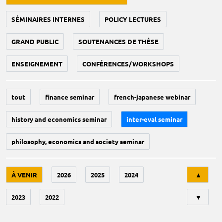
SÉMINAIRES INTERNES
POLICY LECTURES
GRAND PUBLIC
SOUTENANCES DE THÈSE
ENSEIGNEMENT
CONFÉRENCES/WORKSHOPS
tout
finance seminar
french-japanese webinar
history and economics seminar
inter-eval seminar
philosophy, economics and society seminar
Tri
À VENIR
2026
2025
2024
▲
2023
2022
▼