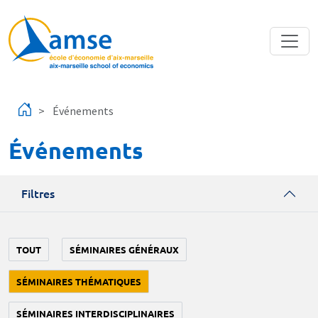
Aller au contenu principal
Événements
Événements
Filtres
TOUT
SÉMINAIRES GÉNÉRAUX
SÉMINAIRES THÉMATIQUES
SÉMINAIRES INTERDISCIPLINAIRES