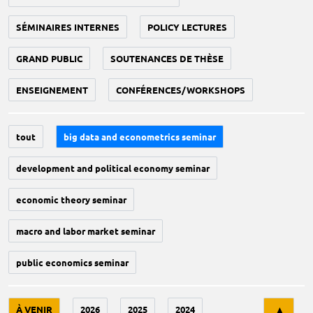
SÉMINAIRES INTERNES
POLICY LECTURES
GRAND PUBLIC
SOUTENANCES DE THÈSE
ENSEIGNEMENT
CONFÉRENCES/WORKSHOPS
tout
big data and econometrics seminar
development and political economy seminar
economic theory seminar
macro and labor market seminar
public economics seminar
Tri
À VENIR
2026
2025
2024
▲