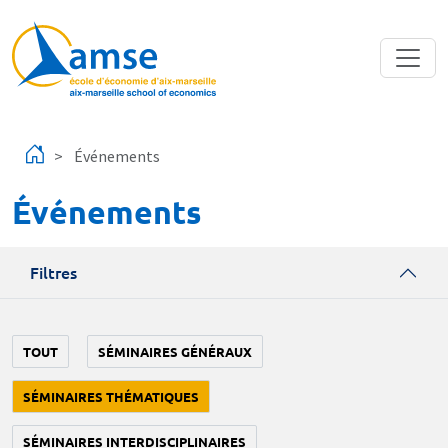
Aller au contenu principal
Événements
Événements
Filtres
TOUT
SÉMINAIRES GÉNÉRAUX
SÉMINAIRES THÉMATIQUES
SÉMINAIRES INTERDISCIPLINAIRES