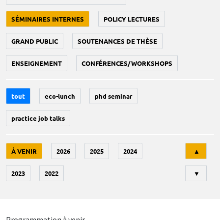
SÉMINAIRES INTERNES
POLICY LECTURES
GRAND PUBLIC
SOUTENANCES DE THÈSE
ENSEIGNEMENT
CONFÉRENCES/WORKSHOPS
tout
eco-lunch
phd seminar
practice job talks
Tri
À VENIR
2026
2025
2024
▲
2023
2022
▼
Programmation à venir