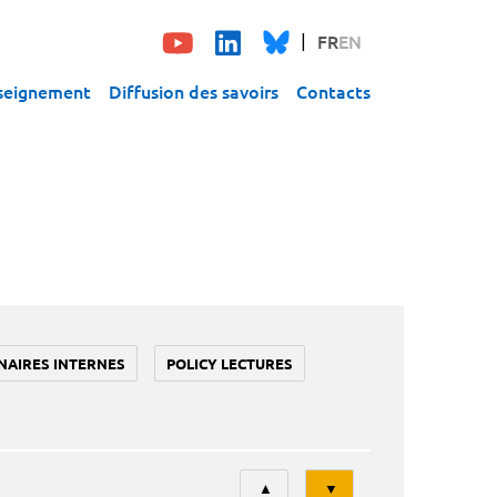
FR
EN
seignement
Diffusion des savoirs
Contacts
NAIRES INTERNES
POLICY LECTURES
Tri
▲
▼