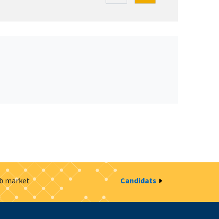
ob market
Candidats