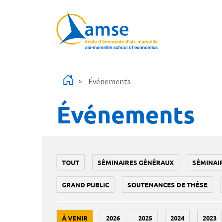
Aller au contenu principal
Événements
Événements
TOUT
SÉMINAIRES GÉNÉRAUX
SÉMINAI
GRAND PUBLIC
SOUTENANCES DE THÈSE
À VENIR
2026
2025
2024
2023