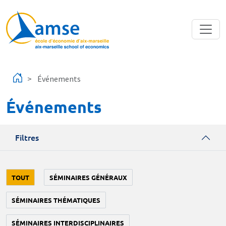
Aller au contenu principal
Événements
Événements
Filtres
TOUT
SÉMINAIRES GÉNÉRAUX
SÉMINAIRES THÉMATIQUES
SÉMINAIRES INTERDISCIPLINAIRES