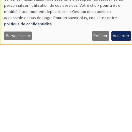
TBA
des
personnaliser l’utilisation de ces services. Votre choix pourra être
modifié à tout moment depuis le lien « Gestion des cookies »
données
accessible en bas de page. Pour en savoir plus, consultez notre
personnelles
politique de confidentialité
.
SÉMINAIRES GÉNÉRAUX
AMSE SEMINAR
et
Personnaliser
Refuser
Accepter
Îlot Bernard du Bois
Amphithéâtre
des
Lundi 9 novembre 2026
cookies
11:30 à 12:45
Amelie Schiprowski
University of Bonn
SÉMINAIRES GÉNÉRAUX
AMSE SEMINAR
Îlot Bernard du Bois
Amphithéâtre
Lundi 16 novembre 2026
11:30 à 12:45