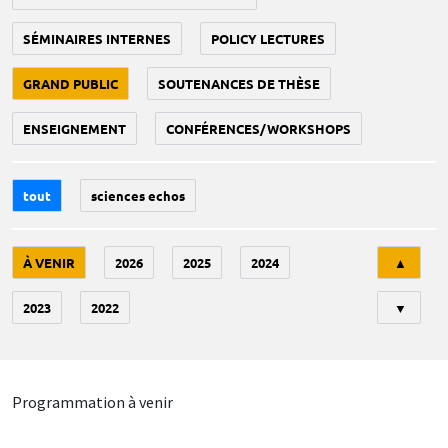
SÉMINAIRES INTERNES
POLICY LECTURES
GRAND PUBLIC
SOUTENANCES DE THÈSE
ENSEIGNEMENT
CONFÉRENCES/WORKSHOPS
tout
sciences echos
Tri
À VENIR
2026
2025
2024
▲
2023
2022
▼
Programmation à venir