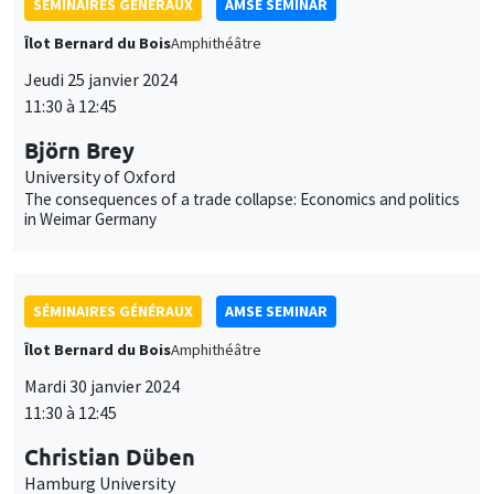
The consequences of a trade collapse: Economics and politics
in Weimar Germany
SÉMINAIRES GÉNÉRAUX
AMSE SEMINAR
Îlot Bernard du Bois
Amphithéâtre
Mardi 30 janvier 2024
11:30 à 12:45
Christian Düben
Hamburg University
The Emperor's Geography - City Locations, Nature and
Institutional Optimisation
SÉMINAIRES GÉNÉRAUX
AMSE SEMINAR
Îlot Bernard du Bois
Amphithéâtre