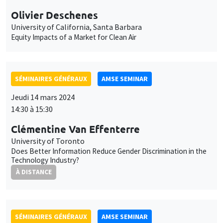
Jeudi 14 mars 2024
14:30 à 15:30
Clémentine Van Effenterre
University of Toronto
Does Better Information Reduce Gender Discrimination in the
Technology Industry?
À DISTANCE
SÉMINAIRES GÉNÉRAUX
AMSE SEMINAR
Îlot Bernard du Bois
Amphithéâtre
Lundi 18 mars 2024
11:30 à 12:45
Uwe Sunde
University of Munich
Have Preferences Become More Similar Worldwide?