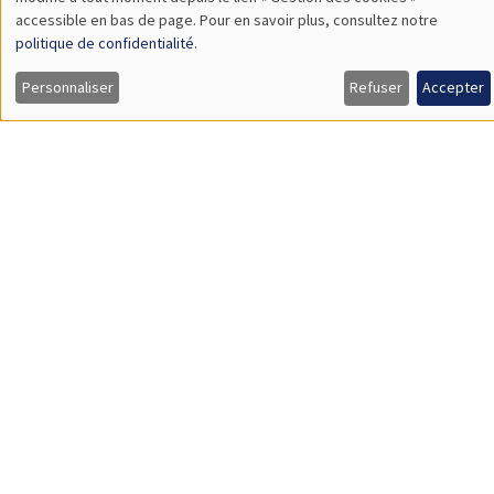
SÉMINAIRES GÉNÉRAUX
AMSE SEMINAR
Îlot Bernard du Bois
Salle 21
Mardi 26 mars 2024
14:30 à 15:45
Quentin Lippmann
University Paris II Panthéon-Assas
Does Access to Power Make Women as Newsworthy as Men?
Load More
Job market
Retrouvez l'ensemble de nos candidats disponibles
actuellement sur le Job market