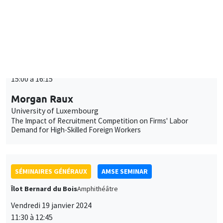
Morgan Raux
University of Luxembourg
The Impact of Recruitment Competition on Firms' Labor
Demand for High-Skilled Foreign Workers
SÉMINAIRES GÉNÉRAUX
AMSE SEMINAR
Îlot Bernard du Bois
Amphithéâtre
Vendredi 19 janvier 2024
11:30 à 12:45
Pierre Biscaye
University of California at Berkeley
Agricultural shocks and long-term conflict risk: Evidence from
desert locust swarms