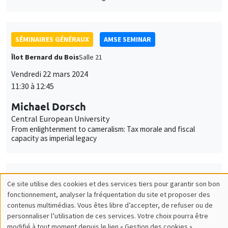
11:30 à 12:45
Michael Dorsch
Central European University
From enlightenment to cameralism: Tax morale and fiscal
capacity as imperial legacy
SÉMINAIRES GÉNÉRAUX
AMSE SEMINAR
Îlot Bernard du Bois
Amphithéâtre
Lundi 25 mars 2024
11:30 à 12:45
Guillermo Toral
IE University
Street-Level Rule of Law: Prosecutor Presence and the Fight
against Corruption