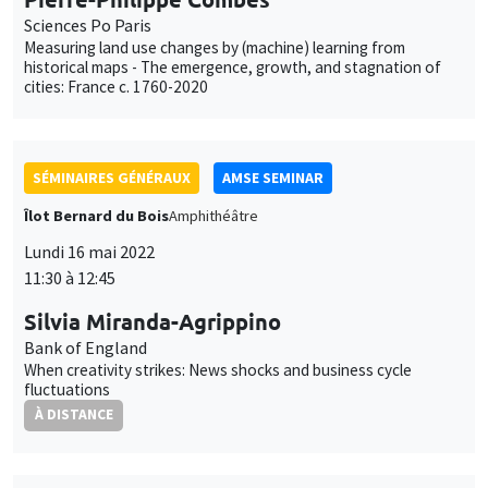
SÉMINAIRES GÉNÉRAUX
AMSE SEMINAR
Îlot Bernard du Bois
Amphithéâtre
Lundi 16 mai 2022
11:30 à 12:45
Silvia Miranda-Agrippino
Bank of England
When creativity strikes: News shocks and business cycle
fluctuations
À DISTANCE
ANNULÉ
SÉMINAIRES GÉNÉRAUX
AMSE SEMINAR
Îlot Bernard du Bois
Amphithéâtre
Lundi 23 mai 2022