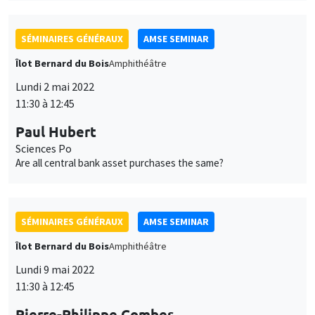
Lundi 2 mai 2022
11:30 à 12:45
Paul Hubert
Sciences Po
Are all central bank asset purchases the same?
SÉMINAIRES GÉNÉRAUX
AMSE SEMINAR
Îlot Bernard du Bois
Amphithéâtre
Lundi 9 mai 2022
11:30 à 12:45
Pierre-Philippe Combes
Sciences Po Paris
Measuring land use changes by (machine) learning from
historical maps - The emergence, growth, and stagnation of
cities: France c. 1760-2020