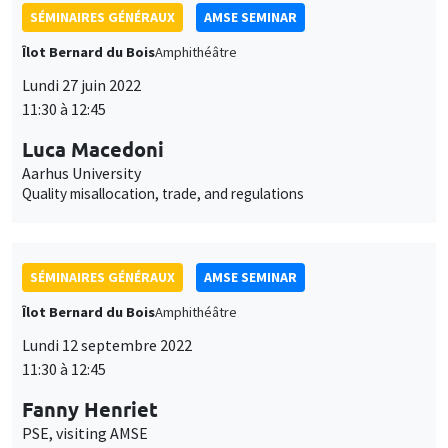
11:30 à 12:45
et
Personnaliser
Refuser
Accepter
des
Luca Macedoni
Aarhus University
cookies
Quality misallocation, trade, and regulations
SÉMINAIRES GÉNÉRAUX
AMSE SEMINAR
Îlot Bernard du Bois
Amphithéâtre
Lundi 12 septembre 2022
11:30 à 12:45
Fanny Henriet
PSE, visiting AMSE
Bad’ oil, ’worse’ oil and carbon misallocation
SÉMINAIRES GÉNÉRAUX
AMSE SEMINAR