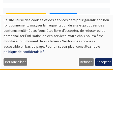
Îlot Bernard du Bois
Amphithéâtre
Lundi 10 octobre 2022
11:30 à 12:45
Olivier L'Haridon
Université of Rennes 1
An effective and simple tool for measuring loss aversion
SÉMINAIRES GÉNÉRAUX
AMSE SEMINAR
Îlot Bernard du Bois
Amphithéâtre
Lundi 17 octobre 2022
11:30 à 12:45
Marc Gurgand
PSE
Encouraging and directing job search: direct and spillover
effects in a large scale experiment