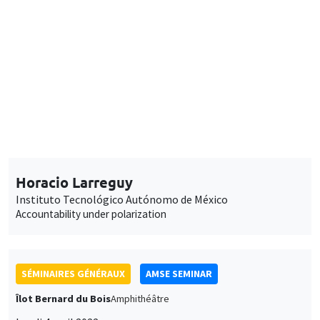
DEVELOPMENT AND POLITICAL ECONOMY SEMINAR
Îlot Bernard du Bois
Amphithéâtre
Lundi 28 mars 2022
11:30 à 12:45
Horacio Larreguy
Instituto Tecnológico Autónomo de México
Accountability under polarization
SÉMINAIRES GÉNÉRAUX
AMSE SEMINAR
Îlot Bernard du Bois
Amphithéâtre
Lundi 4 avril 2022
17:00 à 18:15
Jared Rubin
Chapman University