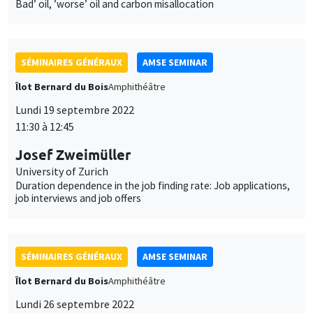
Îlot Bernard du Bois
Amphithéâtre
Lundi 19 septembre 2022
11:30 à 12:45
Josef Zweimüller
University of Zurich
Duration dependence in the job finding rate: Job applications,
job interviews and job offers
SÉMINAIRES GÉNÉRAUX
AMSE SEMINAR
Îlot Bernard du Bois
Amphithéâtre
Lundi 26 septembre 2022
11:30 à 12:45
Harutaka Takahashi
Kobe University and Meiji Gakuin University, visiting AMSE
Toward a theory of the labor share’s fall: A dynamic model of