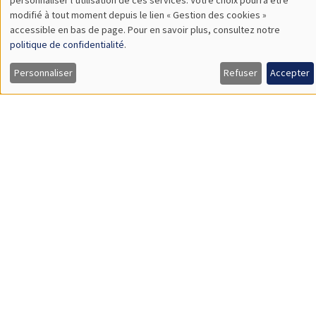
Vendredi 11 décembre 2026
11:00 à 12:15
Olivier Sterck
University of Antwerp & University of Oxford
Load More
Job market
Retrouvez l'ensemble de nos candidats disponibles
actuellement sur le Job market
Candidats
À propos
Nos engagements