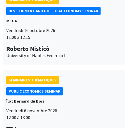
Îlot Bernard du Bois
Vendredi 6 novembre 2026
12:00 à 13:00
TBA
SÉMINAIRES GÉNÉRAUX
AMSE SEMINAR
Îlot Bernard du Bois
Amphithéâtre
Lundi 9 novembre 2026
11:30 à 12:45
Amelie Schiprowski
University of Bonn
Ce site utilise des cookies et des services tiers pour garantir son bon
Utilisation
fonctionnement, analyser la fréquentation du site et proposer des
contenus multimédias. Vous êtes libre d’accepter, de refuser ou de
SÉMINAIRES GÉNÉRAUX
AMSE SEMINAR