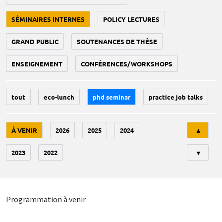
SÉMINAIRES INTERNES
POLICY LECTURES
GRAND PUBLIC
SOUTENANCES DE THÈSE
ENSEIGNEMENT
CONFÉRENCES/WORKSHOPS
tout
eco-lunch
phd seminar
practice job talks
Tri
À VENIR
2026
2025
2024
▲
2023
2022
▼
Programmation à venir