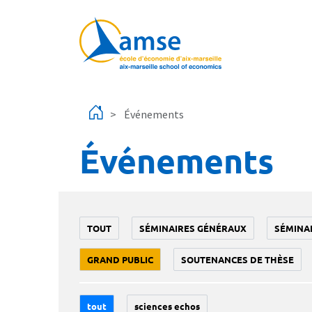
Aller au contenu principal
Événements
Événements
TOUT
SÉMINAIRES GÉNÉRAUX
SÉMINA
GRAND PUBLIC
SOUTENANCES DE THÈSE
tout
sciences echos