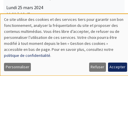
Lundi 25 mars 2024
11:30 à 12:45
Guillermo Toral
IE University
Street-Level Rule of Law: Prosecutor Presence and the Fight
against Corruption
SÉMINAIRES GÉNÉRAUX
AMSE SEMINAR
Îlot Bernard du Bois
Salle 21
Mardi 26 mars 2024
14:30 à 15:45
Quentin Lippmann
University Paris II Panthéon-Assas
Does Access to Power Make Women as Newsworthy as Men?