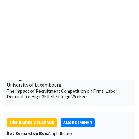
Silence to Solidarity: Using Group Dynamics to Reduce Anti-
Transgender Discrimination in India
SÉMINAIRES GÉNÉRAUX
AMSE SEMINAR
Îlot Bernard du Bois
Amphithéâtre
Jeudi 18 janvier 2024
15:00 à 16:15
Morgan Raux
University of Luxembourg
The Impact of Recruitment Competition on Firms' Labor
Demand for High-Skilled Foreign Workers
SÉMINAIRES GÉNÉRAUX
AMSE SEMINAR
Îlot Bernard du Bois
Amphithéâtre