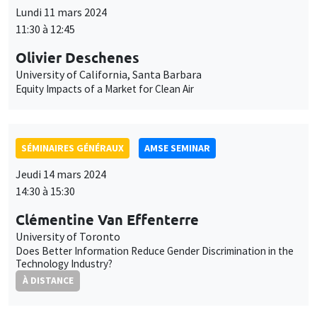
des
Lundi 11 mars 2024
cookies
11:30 à 12:45
Olivier Deschenes
University of California, Santa Barbara
Equity Impacts of a Market for Clean Air
SÉMINAIRES GÉNÉRAUX
AMSE SEMINAR
Jeudi 14 mars 2024
14:30 à 15:30
Clémentine Van Effenterre
University of Toronto
Does Better Information Reduce Gender Discrimination in the
Technology Industry?
À DISTANCE