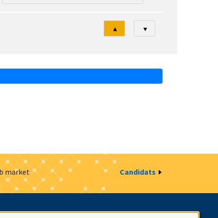
Tri
▲
▼
ob market
Candidats
estion des cookies
Intranet