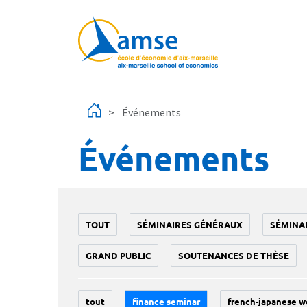
Aller au contenu principal
Événements
Événements
TOUT
SÉMINAIRES GÉNÉRAUX
SÉMINA
GRAND PUBLIC
SOUTENANCES DE THÈSE
tout
finance seminar
french-japanese w