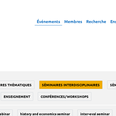
Événements
Membres
Recherche
En
IRES THÉMATIQUES
SÉMINAIRES INTERDISCIPLINAIRES
SÉ
ENSEIGNEMENT
CONFÉRENCES/WORKSHOPS
ebinar
history and economics seminar
inter-eval seminar