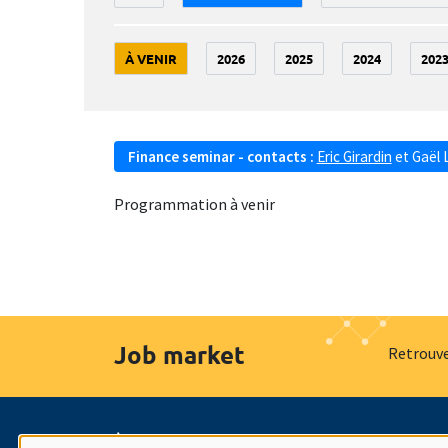
À VENIR
2026
2025
2024
202
Finance seminar - contacts :
Eric Girardin
et
Gaël 
Programmation à venir
Job market
Retrouve
À propos
Nos engagements
Hommage à