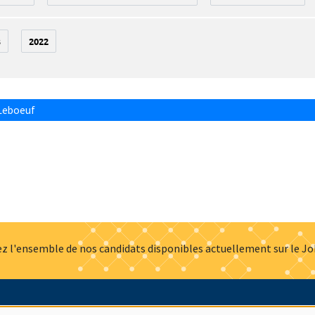
3
2022
Leboeuf
z l'ensemble de nos candidats disponibles actuellement sur le J
Actualités
Offres d'emploi
Presse
Mentions légales
G