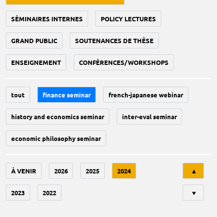
SÉMINAIRES INTERNES
POLICY LECTURES
GRAND PUBLIC
SOUTENANCES DE THÈSE
ENSEIGNEMENT
CONFÉRENCES/WORKSHOPS
tout
finance seminar
french-japanese webinar
history and economics seminar
inter-eval seminar
economic philosophy seminar
Tri
À VENIR
2026
2025
2024
▲
2023
2022
▼