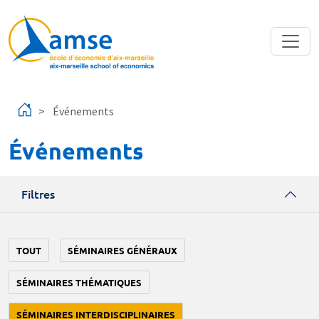
Aller au contenu principal
Événements
Événements
Filtres
TOUT
SÉMINAIRES GÉNÉRAUX
SÉMINAIRES THÉMATIQUES
SÉMINAIRES INTERDISCIPLINAIRES