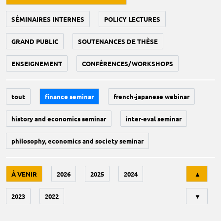
SÉMINAIRES INTERNES
POLICY LECTURES
GRAND PUBLIC
SOUTENANCES DE THÈSE
ENSEIGNEMENT
CONFÉRENCES/WORKSHOPS
tout
finance seminar
french-japanese webinar
history and economics seminar
inter-eval seminar
philosophy, economics and society seminar
Tri
À VENIR
2026
2025
2024
▲
2023
2022
▼