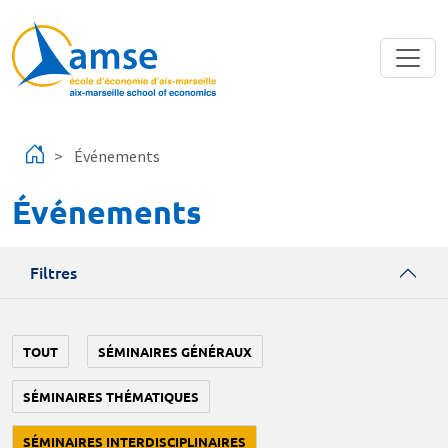
Aller au contenu principal
Événements
Événements
Filtres
TOUT
SÉMINAIRES GÉNÉRAUX
SÉMINAIRES THÉMATIQUES
SÉMINAIRES INTERDISCIPLINAIRES