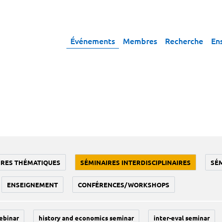
Événements
Membres
Recherche
En
IRES THÉMATIQUES
SÉMINAIRES INTERDISCIPLINAIRES
SÉ
ENSEIGNEMENT
CONFÉRENCES/WORKSHOPS
ebinar
history and economics seminar
inter-eval seminar