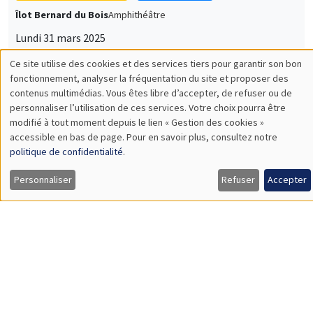
Jean-Charles Rochet
TSE
Do Cryptocurrencies Matter?
SÉMINAIRES GÉNÉRAUX
AMSE SEMINAR
Îlot Bernard du Bois
Amphithéâtre
Lundi 24 mars 2025
11:30 à 12:45
Marc Ratkovic
University of Mannheim
Large Language Models for Statistical Inference: Context
Augmentation with Applications to the Two-Sample Problem,
Regression, and Concordance