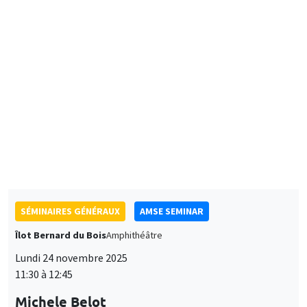
Lundi 1 décembre 2025
11:30 à 12:45
Alexandra Roulet
INSEAD
Soft skills, Unemployment and Job search
SÉMINAIRES GÉNÉRAUX
AMSE SEMINAR
Îlot Bernard du Bois
Amphithéâtre
Lundi 24 novembre 2025
11:30 à 12:45
Michele Belot
Cornell University
Overcoming Motivational Hurdles to Occupational Transitions:
The Impact of Buddy Support'