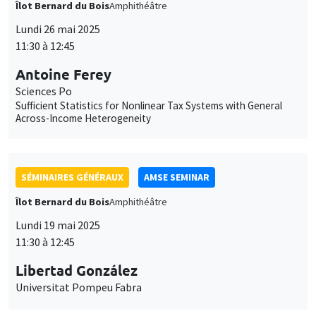
des
Antoine Ferey
cookies
Sciences Po
Sufficient Statistics for Nonlinear Tax Systems with General
Across-Income Heterogeneity
SÉMINAIRES GÉNÉRAUX
AMSE SEMINAR
Îlot Bernard du Bois
Amphithéâtre
Lundi 19 mai 2025
11:30 à 12:45
Libertad González
Universitat Pompeu Fabra
SÉMINAIRES COMMUNS
AMSE SEMINAR
DEVELOPMENT AND POLITICAL ECONOMY SEMINAR