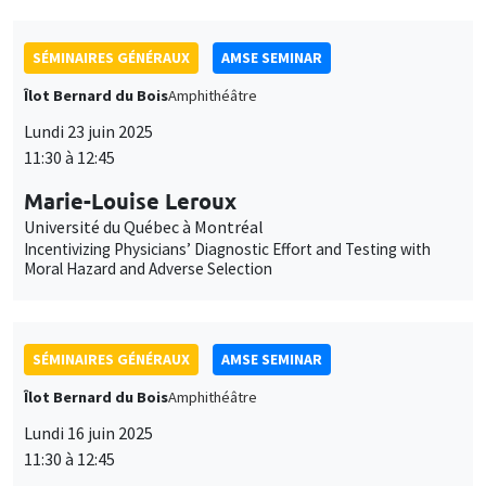
Îlot Bernard du Bois
Amphithéâtre
Lundi 23 juin 2025
11:30 à 12:45
Marie-Louise Leroux
Université du Québec à Montréal
Incentivizing Physicians’ Diagnostic Effort and Testing with
Moral Hazard and Adverse Selection
SÉMINAIRES GÉNÉRAUX
AMSE SEMINAR
Îlot Bernard du Bois
Amphithéâtre
Lundi 16 juin 2025
11:30 à 12:45
Giuliana Pardelli
NYU Abu Dhabi
Commodity Booms, Party Busts: Economic Shocks and Elite
Fragmentation