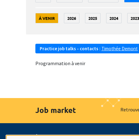
À VENIR
2026
2025
2024
202
Practice job talks - contacts :
Timothée Demont
Programmation à venir
Job market
Retrouve
À propos
Nos engagements
Hommage à