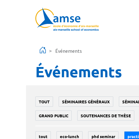
Aller au contenu principal
Événements
Événements
TOUT
SÉMINAIRES GÉNÉRAUX
SÉMINA
GRAND PUBLIC
SOUTENANCES DE THÈSE
tout
eco-lunch
phd seminar
practi