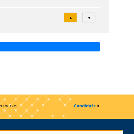
Tri
▲
▼
ob market
Candidats
estion des cookies
Intranet