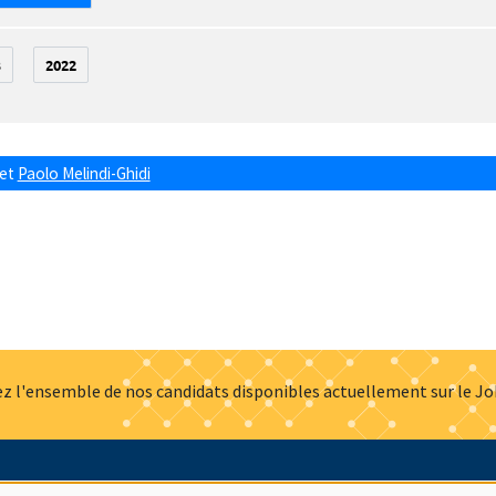
3
2022
et
Paolo Melindi-Ghidi
z l'ensemble de nos candidats disponibles actuellement sur le J
Actualités
Offres d'emploi
Presse
Mentions légales
G