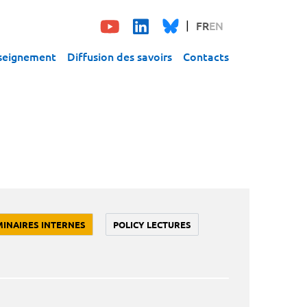
FR
EN
seignement
Diffusion des savoirs
Contacts
MINAIRES INTERNES
POLICY LECTURES