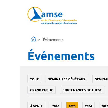
Aller au contenu principal
Événements
Événements
TOUT
SÉMINAIRES GÉNÉRAUX
SÉMINA
GRAND PUBLIC
SOUTENANCES DE THÈSE
À VENIR
2026
2025
2024
202