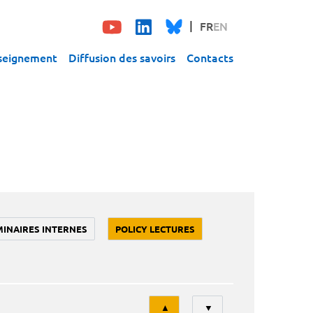
FR
EN
seignement
Diffusion des savoirs
Contacts
MINAIRES INTERNES
POLICY LECTURES
Tri
▲
▼