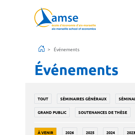
Aller au contenu principal
Événements
Événements
TOUT
SÉMINAIRES GÉNÉRAUX
SÉMINA
GRAND PUBLIC
SOUTENANCES DE THÈSE
À VENIR
2026
2025
2024
202