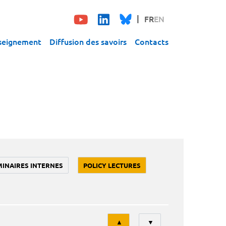
FR
EN
seignement
Diffusion des savoirs
Contacts
MINAIRES INTERNES
POLICY LECTURES
Tri
▲
▼