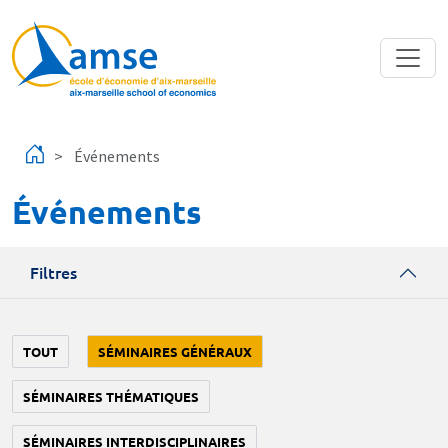
Aller au contenu principal
Événements
Événements
Filtres
TOUT
SÉMINAIRES GÉNÉRAUX
SÉMINAIRES THÉMATIQUES
SÉMINAIRES INTERDISCIPLINAIRES