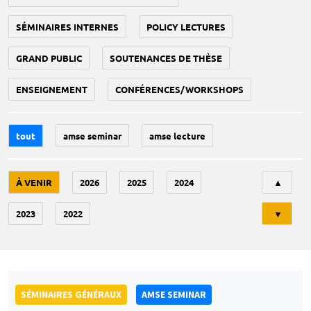
SÉMINAIRES INTERNES
POLICY LECTURES
GRAND PUBLIC
SOUTENANCES DE THÈSE
ENSEIGNEMENT
CONFÉRENCES/WORKSHOPS
tout
amse seminar
amse lecture
Tri
À VENIR
2026
2025
2024
▲
2023
2022
▼
SÉMINAIRES GÉNÉRAUX
AMSE SEMINAR