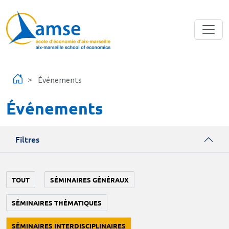
Aller au contenu principal
Événements
Événements
Filtres
TOUT
SÉMINAIRES GÉNÉRAUX
SÉMINAIRES THÉMATIQUES
SÉMINAIRES INTERDISCIPLINAIRES