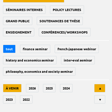
SÉMINAIRES INTERNES
POLICY LECTURES
GRAND PUBLIC
SOUTENANCES DE THÈSE
ENSEIGNEMENT
CONFÉRENCES/WORKSHOPS
tout
finance seminar
french-japanese webinar
history and economics seminar
inter-eval seminar
philosophy, economics and society seminar
Tri
À VENIR
2026
2025
2024
▲
2023
2022
▼