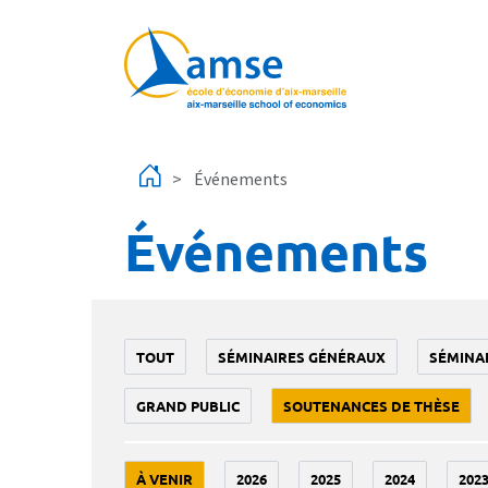
Aller au contenu principal
Événements
Événements
TOUT
SÉMINAIRES GÉNÉRAUX
SÉMINA
GRAND PUBLIC
SOUTENANCES DE THÈSE
À VENIR
2026
2025
2024
202