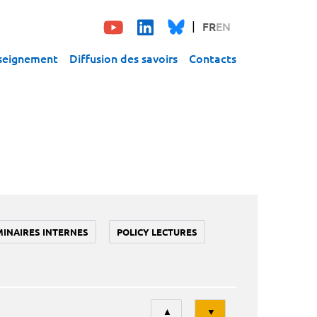
FR
EN
seignement
Diffusion des savoirs
Contacts
MINAIRES INTERNES
POLICY LECTURES
Tri
▲
▼