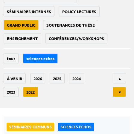
SÉMINAIRES INTERNES
POLICY LECTURES
GRAND PUBLIC
SOUTENANCES DE THÈSE
ENSEIGNEMENT
CONFÉRENCES/WORKSHOPS
tout
sciences echos
Tri
À VENIR
2026
2025
2024
▲
2023
2022
▼
SÉMINAIRES COMMUNS
SCIENCES ECHOS