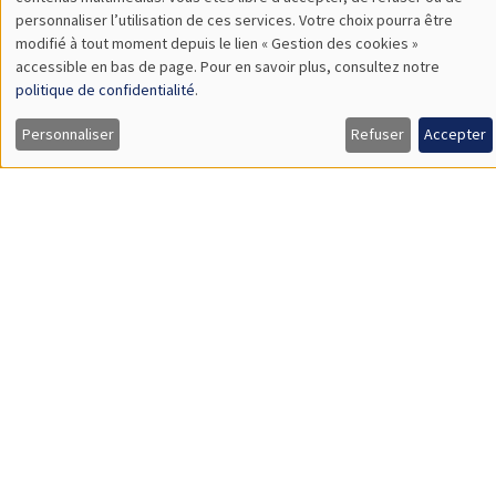
TBA
des
personnaliser l’utilisation de ces services. Votre choix pourra être
modifié à tout moment depuis le lien « Gestion des cookies »
données
accessible en bas de page. Pour en savoir plus, consultez notre
personnelles
politique de confidentialité
.
SÉMINAIRES GÉNÉRAUX
AMSE SEMINAR
et
Personnaliser
Refuser
Accepter
Îlot Bernard du Bois
Amphithéâtre
des
Lundi 9 novembre 2026
cookies
11:30 à 12:45
Amelie Schiprowski
University of Bonn
SÉMINAIRES GÉNÉRAUX
AMSE SEMINAR
Îlot Bernard du Bois
Amphithéâtre
Lundi 16 novembre 2026
11:30 à 12:45