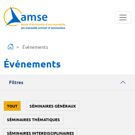
Aller au contenu principal
Événements
Événements
Filtres
TOUT
SÉMINAIRES GÉNÉRAUX
SÉMINAIRES THÉMATIQUES
SÉMINAIRES INTERDISCIPLINAIRES