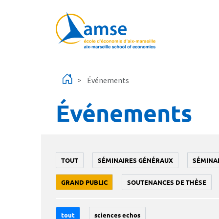
Aller au contenu principal
Événements
Événements
TOUT
SÉMINAIRES GÉNÉRAUX
SÉMINA
GRAND PUBLIC
SOUTENANCES DE THÈSE
tout
sciences echos