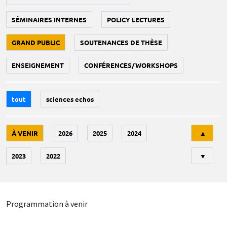
SÉMINAIRES INTERNES
POLICY LECTURES
GRAND PUBLIC
SOUTENANCES DE THÈSE
ENSEIGNEMENT
CONFÉRENCES/WORKSHOPS
tout
sciences echos
Tri
À VENIR
2026
2025
2024
▲
2023
2022
▼
Programmation à venir