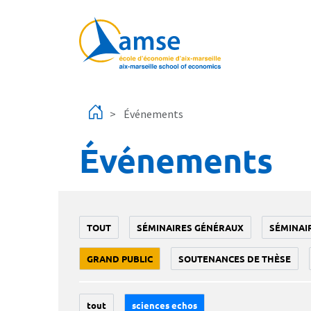
Aller au contenu principal
Événements
Événements
TOUT
SÉMINAIRES GÉNÉRAUX
SÉMINAI
GRAND PUBLIC
SOUTENANCES DE THÈSE
tout
sciences echos