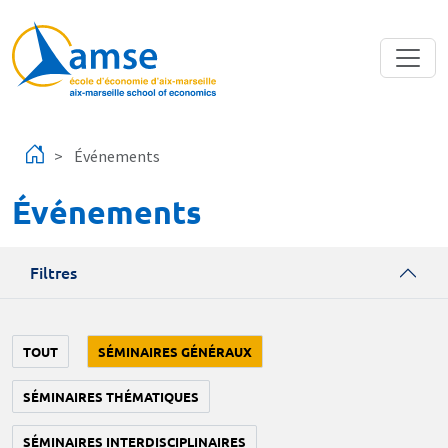
Aller au contenu principal
Événements
Événements
Filtres
TOUT
SÉMINAIRES GÉNÉRAUX
SÉMINAIRES THÉMATIQUES
SÉMINAIRES INTERDISCIPLINAIRES