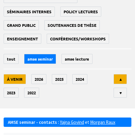
SÉMINAIRES INTERNES
POLICY LECTURES
GRAND PUBLIC
SOUTENANCES DE THÈSE
ENSEIGNEMENT
CONFÉRENCES/WORKSHOPS
tout
amse seminar
amse lecture
Tri
À VENIR
2026
2025
2024
▲
2023
2022
▼
AMSE seminar - contacts :
Yajna Govind
et
Morgan Raux