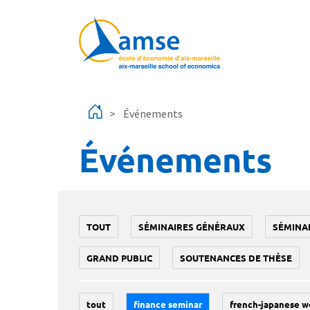
Aller au contenu principal
Événements
Événements
TOUT
SÉMINAIRES GÉNÉRAUX
SÉMINA
GRAND PUBLIC
SOUTENANCES DE THÈSE
tout
finance seminar
french-japanese w