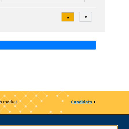
Tri
▲
▼
ob market
Candidats
estion des cookies
Intranet