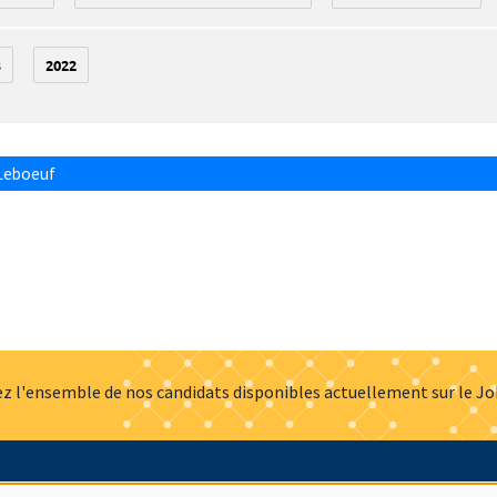
3
2022
Leboeuf
z l'ensemble de nos candidats disponibles actuellement sur le J
Actualités
Offres d'emploi
Presse
Mentions légales
G