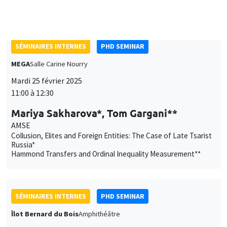
Macroeconomic Imbalances**
SÉMINAIRES INTERNES
PHD SEMINAR
MEGA
Salle Carine Nourry
Mardi 25 février 2025
11:00 à 12:30
Mariya Sakharova*, Tom Gargani**
AMSE
Collusion, Elites and Foreign Entities: The Case of Late Tsarist
Russia*
Hammond Transfers and Ordinal Inequality Measurement**
SÉMINAIRES INTERNES
PHD SEMINAR
Îlot Bernard du Bois
Amphithéâtre