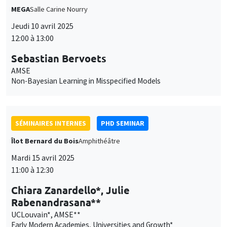
MEGA
Salle Carine Nourry
Jeudi 10 avril 2025
12:00 à 13:00
Ce site utilise des cookies et des services tiers pour garantir son bon
Utilisation
fonctionnement, analyser la fréquentation du site et proposer des
Sebastian Bervoets
contenus multimédias. Vous êtes libre d’accepter, de refuser ou de
des
AMSE
personnaliser l’utilisation de ces services. Votre choix pourra être
Non-Bayesian Learning in Misspecified Models
modifié à tout moment depuis le lien « Gestion des cookies »
données
accessible en bas de page. Pour en savoir plus, consultez notre
personnelles
politique de confidentialité
.
et
SÉMINAIRES INTERNES
PHD SEMINAR
Personnaliser
Refuser
Accepter
des
Îlot Bernard du Bois
Amphithéâtre
cookies
Mardi 15 avril 2025
11:00 à 12:30
Chiara Zanardello*, Julie
Rabenandrasana**
UCLouvain*, AMSE**
Early Modern Academies, Universities and Growth*