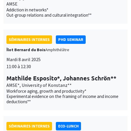
AMSE
Addiction in networks*
Out-group relations and cultural integration**
SÉMINAIRES INTERNES
PHD SEMINAR
Îlot Bernard du Bois
Amphithéâtre
Mardi 8 avril 2025
11:00 à 12:30
Mathilde Esposito*, Johannes Schrön**
AMSE*, University of Konstanz**
Workforce aging, growth and productivity*
Experimental evidence on the framing of income and income
deductions**
SÉMINAIRES INTERNES
ECO-LUNCH