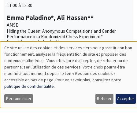
11:00 à 12:30
Emma Paladino*, Ali Hassan**
AMSE
Hiding the Queen: Anonymous Competitions and Gender
Performance in a Randomized Chess Experiment*
Impact investor behavior**
SÉMINAIRES INTERNES
ECO-LUNCH
MEGA
Salle Carine Nourry
Jeudi 15 mai 2025
12:00 à 13:00
Jiakun Zheng
AMSE
Accounting for Ex Post Regret in Evaluating Sustainable
Actions