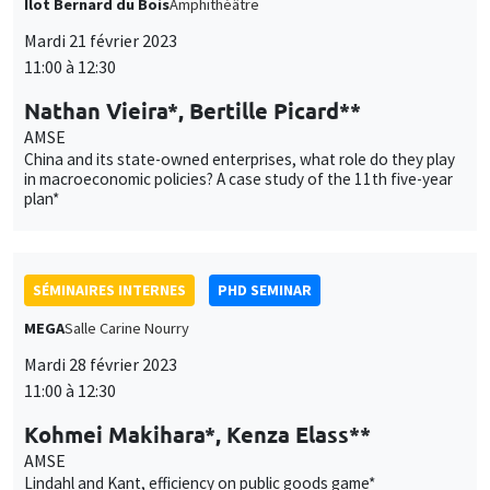
Îlot Bernard du Bois
Amphithéâtre
Mardi 21 février 2023
11:00 à 12:30
Nathan Vieira*, Bertille Picard**
AMSE
China and its state-owned enterprises, what role do they play
in macroeconomic policies? A case study of the 11th five-year
plan*
SÉMINAIRES INTERNES
PHD SEMINAR
MEGA
Salle Carine Nourry
Mardi 28 février 2023
11:00 à 12:30
Kohmei Makihara*, Kenza Elass**
AMSE
Lindahl and Kant, efficiency on public goods game*