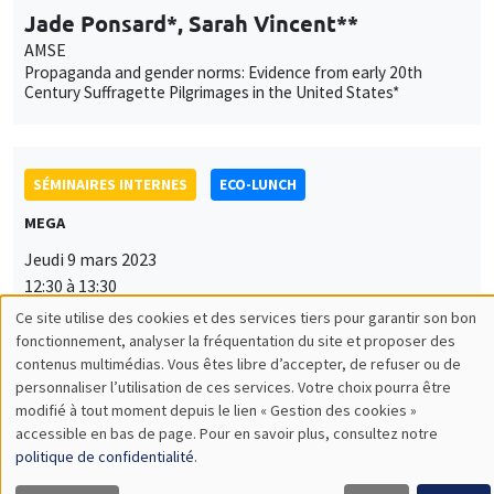
Jade Ponsard*, Sarah Vincent**
AMSE
Propaganda and gender norms: Evidence from early 20th
Century Suffragette Pilgrimages in the United States*
SÉMINAIRES INTERNES
ECO-LUNCH
MEGA
Jeudi 9 mars 2023
12:30 à 13:30
Ce site utilise des cookies et des services tiers pour garantir son bon
Yannick Dupraz
Utilisation
fonctionnement, analyser la fréquentation du site et proposer des
AMSE
contenus multimédias. Vous êtes libre d’accepter, de refuser ou de
des
Linguistic distance and migration in India over the 20th century
personnaliser l’utilisation de ces services. Votre choix pourra être
modifié à tout moment depuis le lien « Gestion des cookies »
données
accessible en bas de page. Pour en savoir plus, consultez notre
personnelles
politique de confidentialité
.
SÉMINAIRES INTERNES
PHD SEMINAR