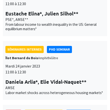
11:00 à 12:30
Eustache Elina*, Julien Silhol**
PSE*, AMSE**
From labour income to wealth inequality in the US: General
equilibrium matters*
SÉMINAIRES INTERNES
PHD SEMINAR
Îlot Bernard du Bois
Amphithéâtre
Mardi 24 janvier 2023
11:00 à 12:30
Daniela Arlia*, Elie Vidal-Naquet**
AMSE
Labor market shocks across heterogeneous housing markets*