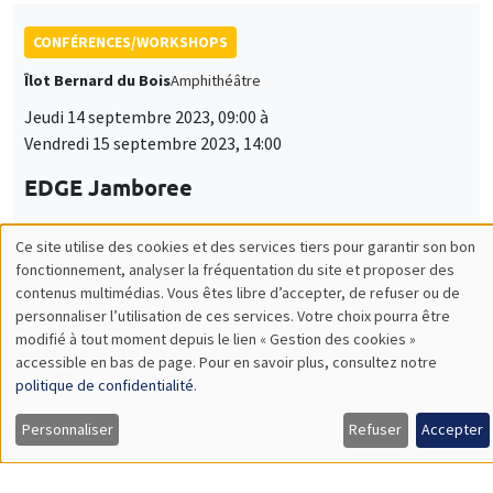
CONFÉRENCES/WORKSHOPS
Îlot Bernard du Bois
Amphithéâtre
Jeudi 14 septembre 2023, 09:00 à
Vendredi 15 septembre 2023, 14:00
EDGE Jamboree
Ce site utilise des cookies et des services tiers pour garantir son bon
Utilisation
fonctionnement, analyser la fréquentation du site et proposer des
ANNULÉ
CONFÉRENCES/WORKSHOPS
contenus multimédias. Vous êtes libre d’accepter, de refuser ou de
des
personnaliser l’utilisation de ces services. Votre choix pourra être
Mercredi 18 octobre 2023, 17:15
modifié à tout moment depuis le lien « Gestion des cookies »
données
Les rencontres de la politique monétaire -
accessible en bas de page. Pour en savoir plus, consultez notre
personnelles
politique de confidentialité
.
Banque de France/AMSE/FEG
et
Personnaliser
Refuser
Accepter
des
CONFÉRENCES/WORKSHOPS