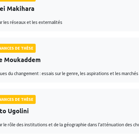
ei Makihara
r les réseaux et les externalités
ANCES DE THÈSE
ne Moukaddem
es du changement : essais sur le genre, les aspirations et les marché
ANCES DE THÈSE
to Ugolini
ur le rôle des institutions et de la géographie dans l’atténuation des c