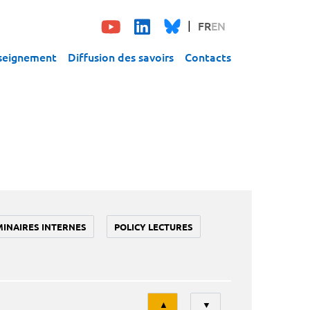
FR
EN
seignement
Diffusion des savoirs
Contacts
MINAIRES INTERNES
POLICY LECTURES
Tri
▲
▼