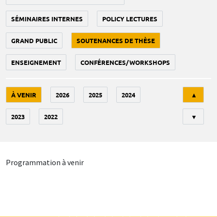
SÉMINAIRES INTERNES
POLICY LECTURES
GRAND PUBLIC
SOUTENANCES DE THÈSE
ENSEIGNEMENT
CONFÉRENCES/WORKSHOPS
Tri
À VENIR
2026
2025
2024
▲
2023
2022
▼
Programmation à venir