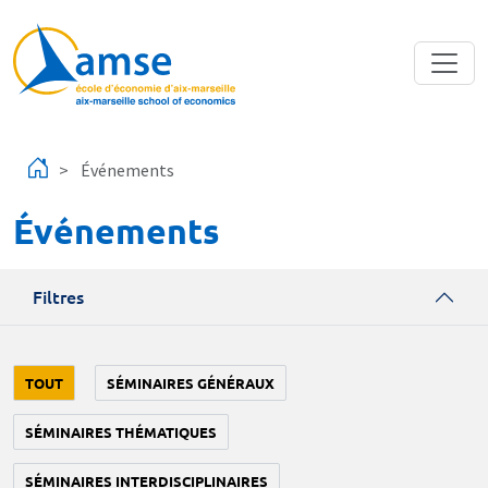
Aller au contenu principal
Événements
Événements
Filtres
TOUT
SÉMINAIRES GÉNÉRAUX
SÉMINAIRES THÉMATIQUES
SÉMINAIRES INTERDISCIPLINAIRES