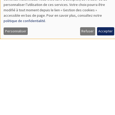
TBA
des
personnaliser l’utilisation de ces services. Votre choix pourra être
modifié à tout moment depuis le lien « Gestion des cookies »
données
accessible en bas de page. Pour en savoir plus, consultez notre
personnelles
politique de confidentialité
.
SÉMINAIRES GÉNÉRAUX
AMSE SEMINAR
et
Personnaliser
Refuser
Accepter
Îlot Bernard du Bois
Amphithéâtre
des
Lundi 9 novembre 2026
cookies
11:30 à 12:45
Amelie Schiprowski
University of Bonn
SÉMINAIRES GÉNÉRAUX
AMSE SEMINAR
Îlot Bernard du Bois
Amphithéâtre
Lundi 16 novembre 2026
11:30 à 12:45