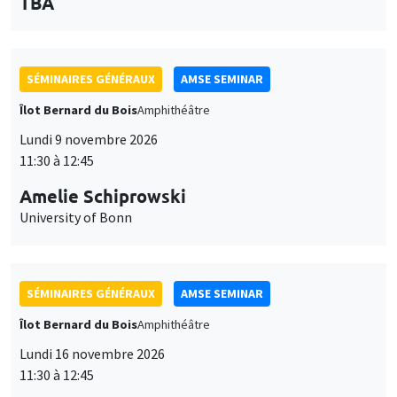
des
personnaliser l’utilisation de ces services. Votre choix pourra être
modifié à tout moment depuis le lien « Gestion des cookies »
données
SÉMINAIRES GÉNÉRAUX
AMSE SEMINAR
accessible en bas de page. Pour en savoir plus, consultez notre
personnelles
Îlot Bernard du Bois
Amphithéâtre
politique de confidentialité
.
Lundi 9 novembre 2026
et
Personnaliser
Refuser
Accepter
11:30 à 12:45
des
Amelie Schiprowski
cookies
University of Bonn
SÉMINAIRES GÉNÉRAUX
AMSE SEMINAR
Îlot Bernard du Bois
Amphithéâtre
Lundi 16 novembre 2026
11:30 à 12:45
Albretch Glitz
Universitat Pompeu Fabra