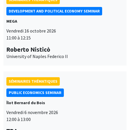
MEGA
Vendredi 16 octobre 2026
11:00 à 12:15
Roberto Nisticò
University of Naples Federico II
SÉMINAIRES THÉMATIQUES
PUBLIC ECONOMICS SEMINAR
Îlot Bernard du Bois
Vendredi 6 novembre 2026
12:00 à 13:00
TBA
Ce site utilise des cookies et des services tiers pour garantir son bon
Utilisation
fonctionnement, analyser la fréquentation du site et proposer des
contenus multimédias. Vous êtes libre d’accepter, de refuser ou de