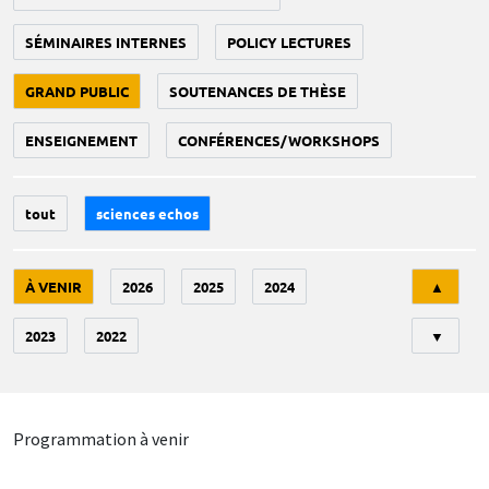
SÉMINAIRES INTERNES
POLICY LECTURES
GRAND PUBLIC
SOUTENANCES DE THÈSE
ENSEIGNEMENT
CONFÉRENCES/WORKSHOPS
tout
sciences echos
Tri
À VENIR
2026
2025
2024
▲
2023
2022
▼
Programmation à venir