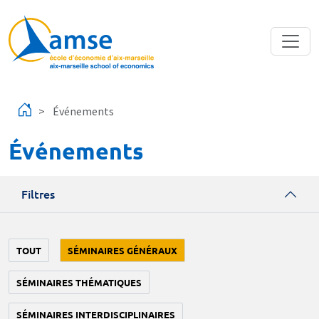
Aller au contenu principal
Événements
Événements
Filtres
TOUT
SÉMINAIRES GÉNÉRAUX
SÉMINAIRES THÉMATIQUES
SÉMINAIRES INTERDISCIPLINAIRES