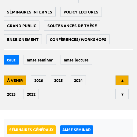
SÉMINAIRES INTERNES
POLICY LECTURES
GRAND PUBLIC
SOUTENANCES DE THÈSE
ENSEIGNEMENT
CONFÉRENCES/WORKSHOPS
tout
amse seminar
amse lecture
Tri
À VENIR
2026
2025
2024
▲
2023
2022
▼
SÉMINAIRES GÉNÉRAUX
AMSE SEMINAR