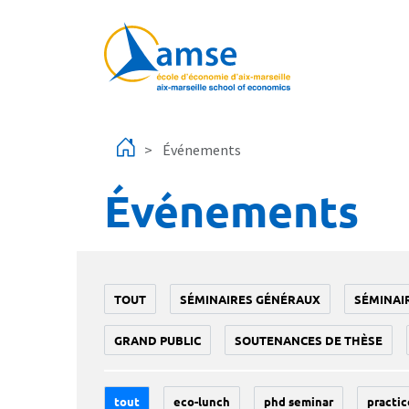
Aller au contenu principal
Événements
Événements
TOUT
SÉMINAIRES GÉNÉRAUX
SÉMINAI
GRAND PUBLIC
SOUTENANCES DE THÈSE
tout
eco-lunch
phd seminar
practic