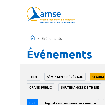
Aller au contenu principal
Événements
Événements
TOUT
SÉMINAIRES GÉNÉRAUX
SÉMINA
GRAND PUBLIC
SOUTENANCES DE THÈSE
tout
big data and econometrics seminar