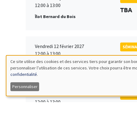
12:00 à 13:00
TBA
Îlot Bernard du Bois
Vendredi 12 février 2027
SÉMINA
12:00 à 13:00
TBA
Ce site utilise des cookies et des services tiers pour garantir son 
Îlot Bernard du Bois
personnaliser l’utilisation de ces services. Votre choix pourra être 
Utilisation
confidentialité
.
des
Personnaliser
Vendredi 19 mars 2027
SÉMINA
données
12:00 à 13:00
TBA
Îlot Bernard du Bois
personnelles
et