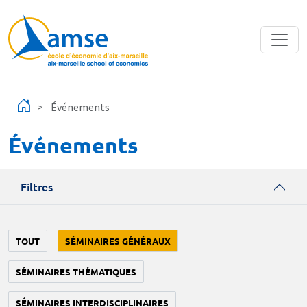
Aller au contenu principal
Événements
Événements
Filtres
TOUT
SÉMINAIRES GÉNÉRAUX
SÉMINAIRES THÉMATIQUES
SÉMINAIRES INTERDISCIPLINAIRES