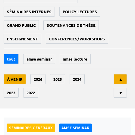
SÉMINAIRES INTERNES
POLICY LECTURES
GRAND PUBLIC
SOUTENANCES DE THÈSE
ENSEIGNEMENT
CONFÉRENCES/WORKSHOPS
tout
amse seminar
amse lecture
Tri
À VENIR
2026
2025
2024
▲
2023
2022
▼
SÉMINAIRES GÉNÉRAUX
AMSE SEMINAR