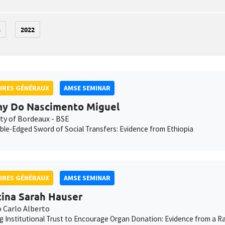
3
2022
IRES GÉNÉRAUX
AMSE SEMINAR
y Do Nascimento Miguel
ity of Bordeaux - BSE
le-Edged Sword of Social Transfers: Evidence from Ethiopia
IRES GÉNÉRAUX
AMSE SEMINAR
tina Sarah Hauser
o Carlo Alberto
g Institutional Trust to Encourage Organ Donation: Evidence from a Ra