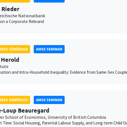
n Rieder
eichische Nationalbank
 on a Corporate Rebrand
IRES GÉNÉRAUX
AMSE SEMINAR
 Herold
itute
xation and Intra-Household Inequality: Evidence from Same-Sex Coupl
IRES GÉNÉRAUX
AMSE SEMINAR
e-Loup Beauregard
er School of Economics, University of British Columbia
ut Time: Social Housing, Parental Labour Supply, and Long-term Child 