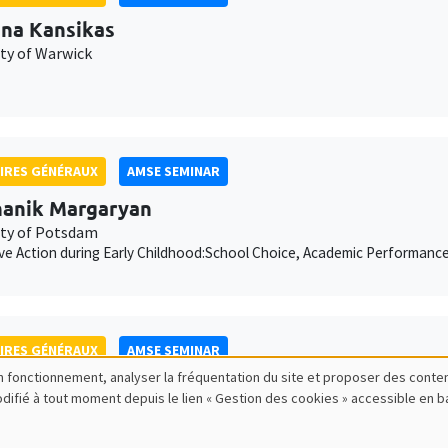
ina Kansikas
ity of Warwick
IRES GÉNÉRAUX
AMSE SEMINAR
anik Margaryan
ity of Potsdam
ive Action during Early Childhood:School Choice, Academic Performanc
IRES GÉNÉRAUX
AMSE SEMINAR
bon fonctionnement, analyser la fréquentation du site et proposer des conte
ois Salanié
modifié à tout moment depuis le lien « Gestion des cookies » accessible en 
ess to Undercutting and Competitive Outcomes