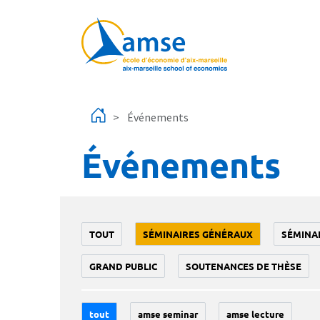
Aller au contenu principal
Événements
Événements
TOUT
SÉMINAIRES GÉNÉRAUX
SÉMINA
GRAND PUBLIC
SOUTENANCES DE THÈSE
tout
amse seminar
amse lecture