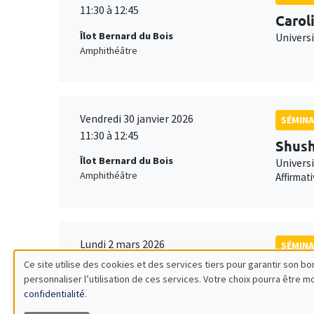
11:30 à 12:45
Carol
Îlot Bernard du Bois
Univers
Amphithéâtre
Vendredi 30 janvier 2026
SÉMINA
11:30 à 12:45
Shush
Îlot Bernard du Bois
Univers
Amphithéâtre
Affirmat
Lundi 2 mars 2026
SÉMINA
11:30 à 12:45
Ce site utilise des cookies et des services tiers pour garantir son 
Franç
personnaliser l’utilisation de ces services. Votre choix pourra être 
Utilisation
Îlot Bernard du Bois
TSE
confidentialité
.
Amphithéâtre
Robustn