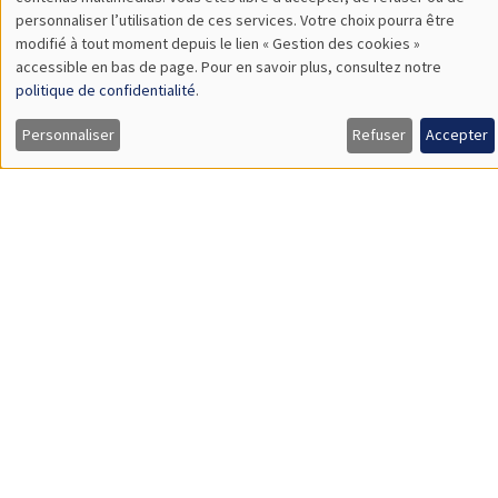
TBA
des
personnaliser l’utilisation de ces services. Votre choix pourra être
modifié à tout moment depuis le lien « Gestion des cookies »
données
accessible en bas de page. Pour en savoir plus, consultez notre
personnelles
politique de confidentialité
.
SÉMINAIRES GÉNÉRAUX
AMSE SEMINAR
et
Personnaliser
Refuser
Accepter
Îlot Bernard du Bois
Amphithéâtre
des
Lundi 9 novembre 2026
cookies
11:30 à 12:45
Amelie Schiprowski
University of Bonn
SÉMINAIRES GÉNÉRAUX
AMSE SEMINAR
Îlot Bernard du Bois
Amphithéâtre
Lundi 16 novembre 2026
11:30 à 12:45