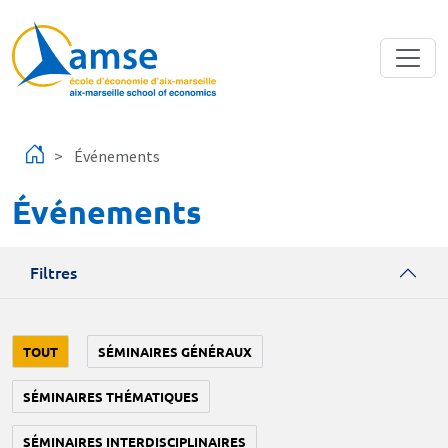
Aller au contenu principal
Événements
Événements
Filtres
TOUT
SÉMINAIRES GÉNÉRAUX
SÉMINAIRES THÉMATIQUES
SÉMINAIRES INTERDISCIPLINAIRES