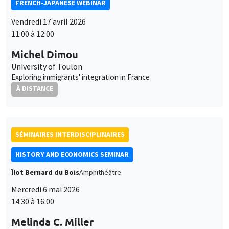
Îlot Bernard du Bois
Amphithéâtre
Mercredi 6 mai 2026
14:30 à 16:00
Melinda C. Miller
Virginia Tech
Solely by Reason of Her Marriage: The Impact of the 1907
Expatriation Act on Marriage and Family Formation
SÉMINAIRES INTERDISCIPLINAIRES
FINANCE SEMINAR
MEGA
Mardi 12 mai 2026
10:30 à 12:00
Sanvi Avouyi-Dovi
ICN Business School
Digitization of Payments in France: Lessons from Large