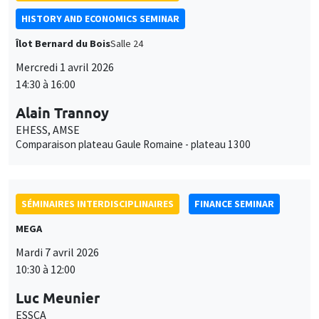
MEGA
Mardi 7 avril 2026
10:30 à 12:00
Luc Meunier
ESSCA
The Invisible Gorilla: More Dangerous Digitally than on Paper?
SÉMINAIRES INTERDISCIPLINAIRES
FRENCH-JAPANESE WEBINAR
Vendredi 17 avril 2026
10:00 à 11:00
Misa Okabe
University of Wakayama
Trade Connectivity and Spatial Wealth Inequality in Developing
Asia: Geographic Dispersion or Heterogeneous Returns?