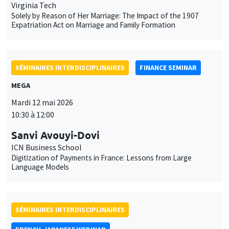
Language Models
SÉMINAIRES INTERDISCIPLINAIRES
FRENCH-JAPANESE WEBINAR
Vendredi 22 mai 2026
10:00 à 11:00
Nan Liu
Yokohama National University
What determines firms' predicted exchange rates? Empirical
evidence from Japanese firm survey data
À DISTANCE
SÉMINAIRES INTERDISCIPLINAIRES
FRENCH-JAPANESE WEBINAR